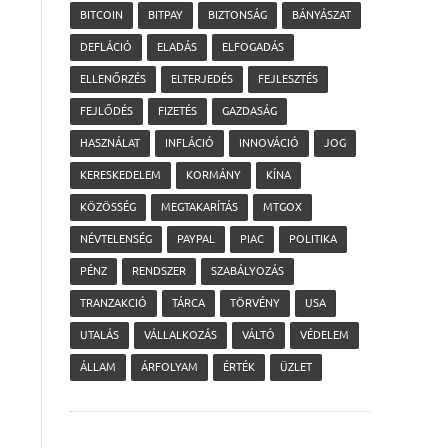
BITCOIN
BITPAY
BIZTONSÁG
BÁNYÁSZAT
DEFLÁCIÓ
ELADÁS
ELFOGADÁS
ELLENŐRZÉS
ELTERJEDÉS
FEJLESZTÉS
FEJLŐDÉS
FIZETÉS
GAZDASÁG
HASZNÁLAT
INFLÁCIÓ
INNOVÁCIÓ
JOG
KERESKEDELEM
KORMÁNY
KÍNA
KÖZÖSSÉG
MEGTAKARÍTÁS
MTGOX
NÉVTELENSÉG
PAYPAL
PIAC
POLITIKA
PÉNZ
RENDSZER
SZABÁLYOZÁS
TRANZAKCIÓ
TÁRCA
TÖRVÉNY
USA
UTALÁS
VÁLLALKOZÁS
VÁLTÓ
VÉDELEM
ÁLLAM
ÁRFOLYAM
ÉRTÉK
ÜZLET