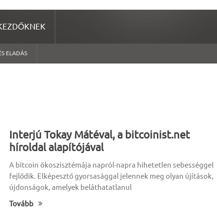
KEZDŐKNEK
ÉS ELADÁS
Interjú Tokay Mátéval, a bitcoinist.net
híroldal alapítójával
A bitcoin ökoszisztémája napról-napra hihetetlen sebességgel
fejlődik. Elképesztő gyorsasággal jelennek meg olyan újítások,
újdonságok, amelyek beláthatatlanul
Tovább