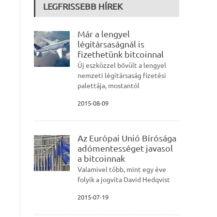
LEGFRISSEBB HÍREK
Már a lengyel
légitársaságnál is
fizethetünk bitcoinnal
Új eszközzel bővült a lengyel
nemzeti légitársaság fizetési
palettája, mostantól
2015-08-09
Az Európai Unió Bírósága
adómentességet javasol
a bitcoinnak
Valamivel több, mint egy éve
folyik a jogvita David Hedqvist
2015-07-19