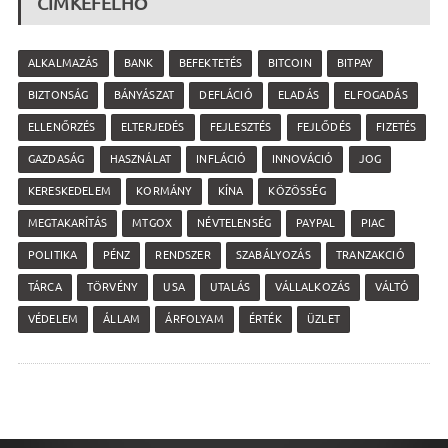
CÍMKEFELHŐ
ALKALMAZÁS
BANK
BEFEKTETÉS
BITCOIN
BITPAY
BIZTONSÁG
BÁNYÁSZAT
DEFLÁCIÓ
ELADÁS
ELFOGADÁS
ELLENŐRZÉS
ELTERJEDÉS
FEJLESZTÉS
FEJLŐDÉS
FIZETÉS
GAZDASÁG
HASZNÁLAT
INFLÁCIÓ
INNOVÁCIÓ
JOG
KERESKEDELEM
KORMÁNY
KÍNA
KÖZÖSSÉG
MEGTAKARÍTÁS
MTGOX
NÉVTELENSÉG
PAYPAL
PIAC
POLITIKA
PÉNZ
RENDSZER
SZABÁLYOZÁS
TRANZAKCIÓ
TÁRCA
TÖRVÉNY
USA
UTALÁS
VÁLLALKOZÁS
VÁLTÓ
VÉDELEM
ÁLLAM
ÁRFOLYAM
ÉRTÉK
ÜZLET