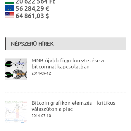
20 622 564 Ft
56 284,29 €
64 861,03 $
NÉPSZERŰ HÍREK
MNB újabb figyelmeztetése a
bitcoinnal kapcsolatban
2014-09-12
Bitcoin grafikon elemzés – kritikus
válaszúton a piac
2014-07-10