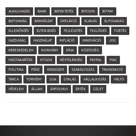
ALKALMAZÁS
BANK
BEFEKTETÉS
BITCOIN
BITPAY
BIZTONSÁG
BÁNYÁSZAT
DEFLÁCIÓ
ELADÁS
ELFOGADÁS
ELLENŐRZÉS
ELTERJEDÉS
FEJLESZTÉS
FEJLŐDÉS
FIZETÉS
GAZDASÁG
HASZNÁLAT
INFLÁCIÓ
INNOVÁCIÓ
JOG
KERESKEDELEM
KORMÁNY
KÍNA
KÖZÖSSÉG
MEGTAKARÍTÁS
MTGOX
NÉVTELENSÉG
PAYPAL
PIAC
POLITIKA
PÉNZ
RENDSZER
SZABÁLYOZÁS
TRANZAKCIÓ
TÁRCA
TÖRVÉNY
USA
UTALÁS
VÁLLALKOZÁS
VÁLTÓ
VÉDELEM
ÁLLAM
ÁRFOLYAM
ÉRTÉK
ÜZLET