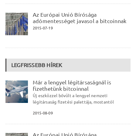
Az Európai Unió Bírósága
adómentességet javasol a bitcoinnak
2015-07-19
LEGFRISSEBB HÍREK
Már a lengyel légitársaságnál is
fizethetünk bitcoinnal
Új eszközzel bővült a lengyel nemzeti
légitársaság fizetési palettája, mostantól
2015-08-09
Az Európai Unió Bírósága