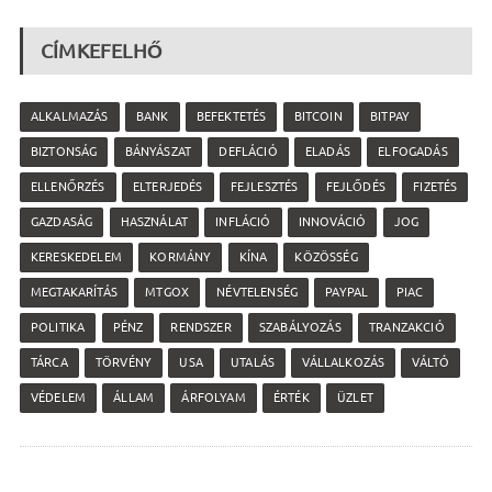
CÍMKEFELHŐ
ALKALMAZÁS
BANK
BEFEKTETÉS
BITCOIN
BITPAY
BIZTONSÁG
BÁNYÁSZAT
DEFLÁCIÓ
ELADÁS
ELFOGADÁS
ELLENŐRZÉS
ELTERJEDÉS
FEJLESZTÉS
FEJLŐDÉS
FIZETÉS
GAZDASÁG
HASZNÁLAT
INFLÁCIÓ
INNOVÁCIÓ
JOG
KERESKEDELEM
KORMÁNY
KÍNA
KÖZÖSSÉG
MEGTAKARÍTÁS
MTGOX
NÉVTELENSÉG
PAYPAL
PIAC
POLITIKA
PÉNZ
RENDSZER
SZABÁLYOZÁS
TRANZAKCIÓ
TÁRCA
TÖRVÉNY
USA
UTALÁS
VÁLLALKOZÁS
VÁLTÓ
VÉDELEM
ÁLLAM
ÁRFOLYAM
ÉRTÉK
ÜZLET