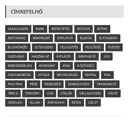
CÍMKEFELHŐ
ALKALMAZÁS
BANK
BEFEKTETÉS
BITCOIN
BITPAY
BIZTONSÁG
BÁNYÁSZAT
DEFLÁCIÓ
ELADÁS
ELFOGADÁS
ELLENŐRZÉS
ELTERJEDÉS
FEJLESZTÉS
FEJLŐDÉS
FIZETÉS
GAZDASÁG
HASZNÁLAT
INFLÁCIÓ
INNOVÁCIÓ
JOG
KERESKEDELEM
KORMÁNY
KÍNA
KÖZÖSSÉG
MEGTAKARÍTÁS
MTGOX
NÉVTELENSÉG
PAYPAL
PIAC
POLITIKA
PÉNZ
RENDSZER
SZABÁLYOZÁS
TRANZAKCIÓ
TÁRCA
TÖRVÉNY
USA
UTALÁS
VÁLLALKOZÁS
VÁLTÓ
VÉDELEM
ÁLLAM
ÁRFOLYAM
ÉRTÉK
ÜZLET