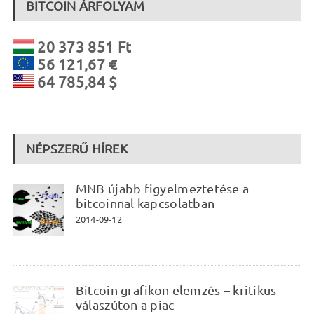
BITCOIN ÁRFOLYAM
20 373 851 Ft
56 121,67 €
64 785,84 $
NÉPSZERŰ HÍREK
MNB újabb figyelmeztetése a
bitcoinnal kapcsolatban
2014-09-12
Bitcoin grafikon elemzés – kritikus
válaszúton a piac