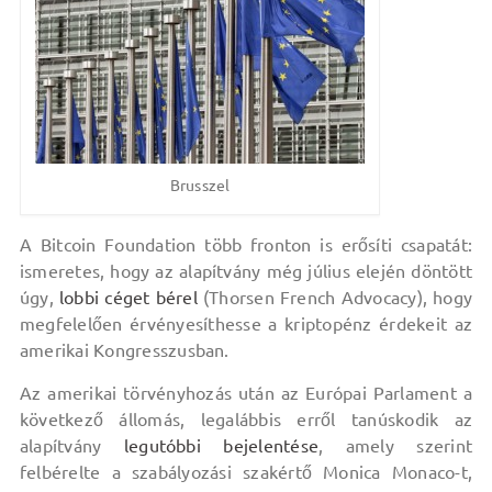
Brusszel
A Bitcoin Foundation több fronton is erősíti csapatát:
ismeretes, hogy az alapítvány még július elején döntött
úgy,
lobbi céget bérel
(Thorsen French Advocacy), hogy
megfelelően érvényesíthesse a kriptopénz érdekeit az
amerikai Kongresszusban.
Az amerikai törvényhozás után az Európai Parlament a
következő állomás, legalábbis erről tanúskodik az
alapítvány
legutóbbi bejelentése
, amely szerint
felbérelte a szabályozási szakértő Monica Monaco-t,