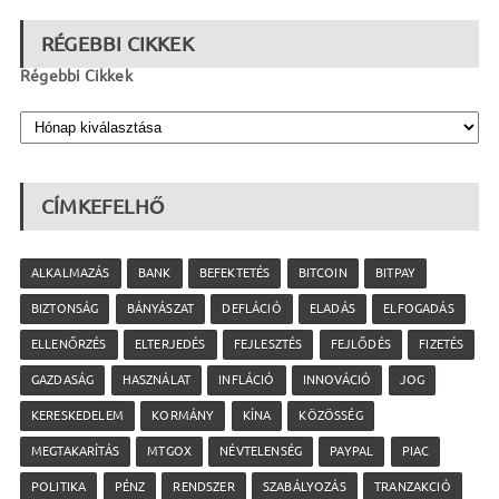
RÉGEBBI CIKKEK
Régebbi Cikkek
CÍMKEFELHŐ
ALKALMAZÁS
BANK
BEFEKTETÉS
BITCOIN
BITPAY
BIZTONSÁG
BÁNYÁSZAT
DEFLÁCIÓ
ELADÁS
ELFOGADÁS
ELLENŐRZÉS
ELTERJEDÉS
FEJLESZTÉS
FEJLŐDÉS
FIZETÉS
GAZDASÁG
HASZNÁLAT
INFLÁCIÓ
INNOVÁCIÓ
JOG
KERESKEDELEM
KORMÁNY
KÍNA
KÖZÖSSÉG
MEGTAKARÍTÁS
MTGOX
NÉVTELENSÉG
PAYPAL
PIAC
POLITIKA
PÉNZ
RENDSZER
SZABÁLYOZÁS
TRANZAKCIÓ