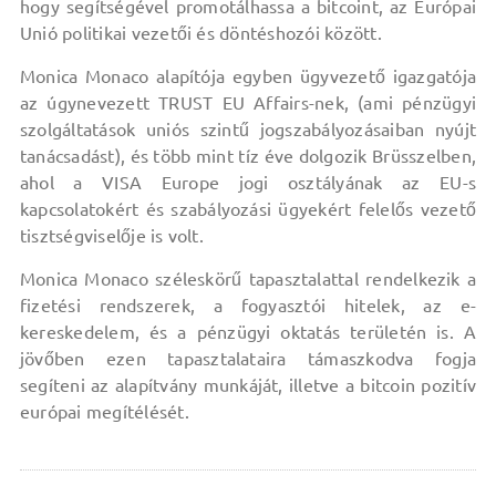
hogy segítségével promotálhassa a bitcoint, az Európai
Unió politikai vezetői és döntéshozói között.
Monica Monaco alapítója egyben ügyvezető igazgatója
az úgynevezett TRUST EU Affairs-nek, (ami pénzügyi
szolgáltatások uniós szintű jogszabályozásaiban nyújt
tanácsadást), és több mint tíz éve dolgozik Brüsszelben,
ahol a VISA Europe jogi osztályának az EU-s
kapcsolatokért és szabályozási ügyekért felelős vezető
tisztségviselője is volt.
Monica Monaco széleskörű tapasztalattal rendelkezik a
fizetési rendszerek, a fogyasztói hitelek, az e-
kereskedelem, és a pénzügyi oktatás területén is. A
jövőben ezen tapasztalataira támaszkodva fogja
segíteni az alapítvány munkáját, illetve a bitcoin pozitív
európai megítélését.