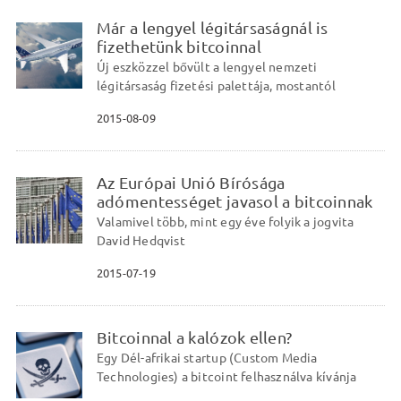
Már a lengyel légitársaságnál is
fizethetünk bitcoinnal
Új eszközzel bővült a lengyel nemzeti
légitársaság fizetési palettája, mostantól
2015-08-09
Az Európai Unió Bírósága
adómentességet javasol a bitcoinnak
Valamivel több, mint egy éve folyik a jogvita
David Hedqvist
2015-07-19
Bitcoinnal a kalózok ellen?
Egy Dél-afrikai startup (Custom Media
Technologies) a bitcoint felhasználva kívánja