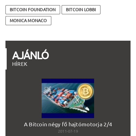
BITCOIN FOUNDATION
BITCOIN LOBBI
MONICA MONACO
AJÁNLÓ
HÍREK
A Bitcoin négy fő hajtómotorja 2/4
J
2011-07-19