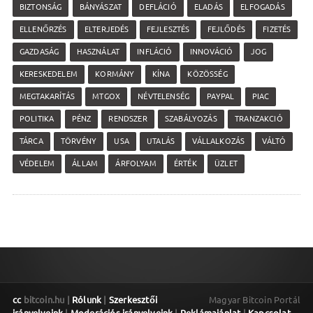
BIZTONSÁG
BÁNYÁSZAT
DEFLÁCIÓ
ELADÁS
ELFOGADÁS
ELLENŐRZÉS
ELTERJEDÉS
FEJLESZTÉS
FEJLŐDÉS
FIZETÉS
GAZDASÁG
HASZNÁLAT
INFLÁCIÓ
INNOVÁCIÓ
JOG
KERESKEDELEM
KORMÁNY
KÍNA
KÖZÖSSÉG
MEGTAKARÍTÁS
MTGOX
NÉVTELENSÉG
PAYPAL
PIAC
POLITIKA
PÉNZ
RENDSZER
SZABÁLYOZÁS
TRANZAKCIÓ
TÁRCA
TÖRVÉNY
USA
UTALÁS
VÁLLALKOZÁS
VÁLTÓ
VÉDELEM
ÁLLAM
ÁRFOLYAM
ÉRTÉK
ÜZLET
cc
bitcoin.hu |
Rólunk
|
Szerkesztői
Magyar Bitcoin Portál