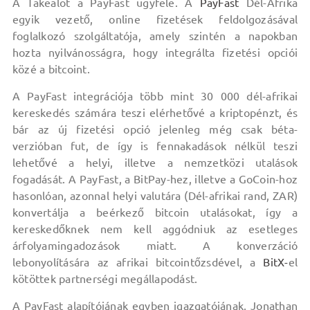
A Takealot a PayFast ügyfele. A
PayFast
Dél-Afrika
egyik vezető, online fizetések feldolgozásával
foglalkozó szolgáltatója, amely szintén a napokban
hozta nyilvánosságra, hogy integrálta fizetési opciói
közé a bitcoint.
A PayFast integrációja több mint 30 000 dél-afrikai
kereskedés számára teszi elérhetővé a kriptopénzt, és
bár az új fizetési opció jelenleg még csak béta-
verzióban fut, de így is fennakadások nélkül teszi
lehetővé a helyi, illetve a nemzetközi utalások
fogadását. A PayFast, a BitPay-hez, illetve a GoCoin-hoz
hasonlóan, azonnal helyi valutára (Dél-afrikai rand, ZAR)
konvertálja a beérkező bitcoin utalásokat, így a
kereskedőknek nem kell aggódniuk az esetleges
árfolyamingadozások miatt. A konverzáció
lebonyolítására az afrikai bitcointőzsdével, a
BitX-
el
kötöttek partnerségi megállapodást.
A PayFast alapítójának egyben igazgatójának, Jonathan