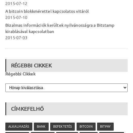
2015-07-12
A bitcoin blokkmérettel kapcsolatos vitáról
2015-07-10
Bizalmas információk kerültek nyilvánosságra a Bitstamp
kirablásával kapcsolatban
2015-07-03
RÉGEBBI CIKKEK
Régebbi Cikkek
CÍMKEFELHŐ
ALKALMAZÁS
BANK
BEFEKTETÉS
BITCOIN
BITPAY