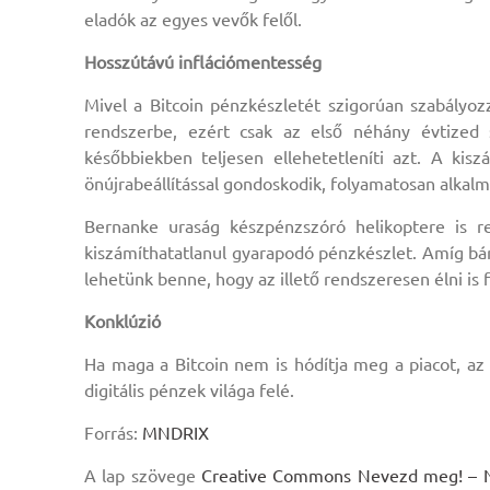
eladók az egyes vevők felől.
Hosszútávú inflációmentesség
Mivel a Bitcoin pénzkészletét szigorúan szabályoz
rendszerbe, ezért csak az első néhány évtized 
későbbiekben teljesen ellehetetleníti azt. A kis
önújrabeállítással gondoskodik, folyamatosan alkal
Bernanke uraság készpénzszóró helikoptere is re
kiszámíthatatlanul gyarapodó pénzkészlet. Amíg bár
lehetünk benne, hogy az illető rendszeresen élni is 
Konklúzió
Ha maga a Bitcoin nem is hódítja meg a piacot, az ut
digitális pénzek világa felé.
Forrás:
MNDRIX
A lap szövege
Creative Commons Nevezd meg! – Ne 