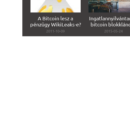
A Bitcoin lesz a
Ingatlannyilvánta
pénzügy WikiLeaks-e?
bitcoin blokklán
2011-10-09
2015-05-24