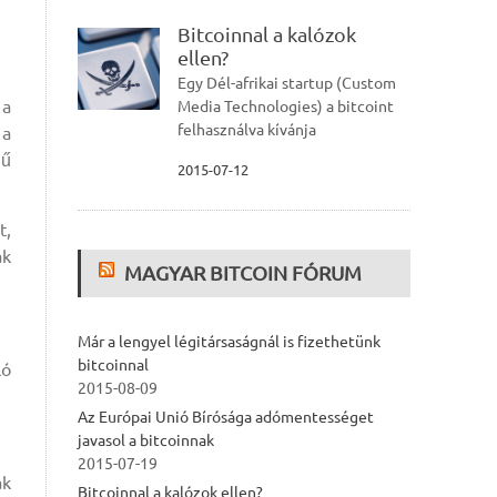
Bitcoinnal a kalózok
ellen?
Egy Dél-afrikai startup (Custom
 a
Media Technologies) a bitcoint
felhasználva kívánja
 a
gű
2015-07-12
t,
ak
MAGYAR BITCOIN FÓRUM
Már a lengyel légitársaságnál is fizethetünk
bitcoinnal
ló
2015-08-09
Az Európai Unió Bírósága adómentességet
javasol a bitcoinnak
2015-07-19
ak
Bitcoinnal a kalózok ellen?