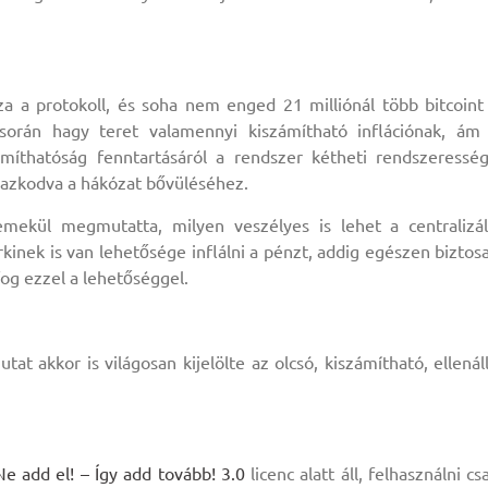
za a protokoll, és soha nem enged 21 milliónál több bitcoint
során hagy teret valamennyi kiszámítható inflációnak, ám
zámíthatóság fenntartásáról a rendszer kétheti rendszeressé
mazkodva a hákózat bővüléséhez.
mekül megmutatta, milyen veszélyes is lehet a centralizál
kinek is van lehetősége inflálni a pénzt, addig egészen biztos
fog ezzel a lehetőséggel.
at akkor is világosan kijelölte az olcsó, kiszámítható, ellenál
add el! – Így add tovább! 3.0
licenc alatt áll, felhasználni cs