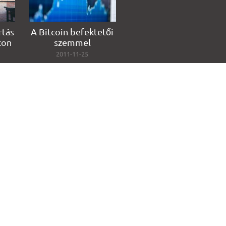
rtás
A Bitcoin befektetői
con
szemmel
2011-11-25