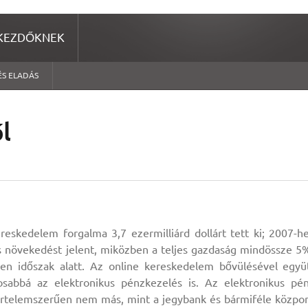
KEZDŐKNEK
ÉS ELADÁS
l
reskedelem forgalma 3,7 ezermilliárd dollárt tett ki; 2007-h
 növekedést jelent, miközben a teljes gazdaság mindössze 5
en időszak alatt. Az online kereskedelem bővülésével együ
osabbá az elektronikus pénzkezelés is. Az elektronikus pé
értelemszerűen nem más, mint a jegybank és bármiféle közpo