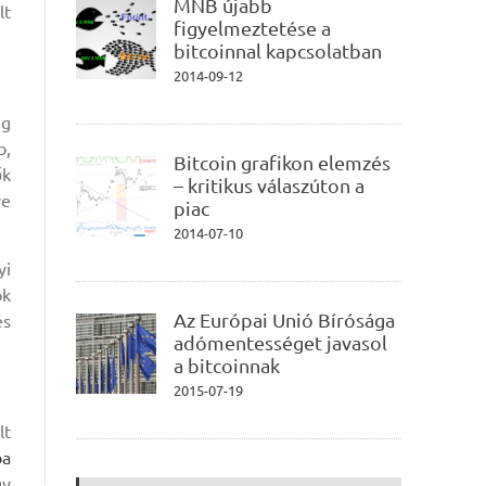
MNB újabb
lt
figyelmeztetése a
bitcoinnal kapcsolatban
2014-09-12
ig
b,
Bitcoin grafikon elemzés
ők
– kritikus válaszúton a
ve
piac
2014-07-10
yi
ók
Az Európai Unió Bírósága
és
adómentességet javasol
a bitcoinnak
2015-07-19
lt
ba
gy