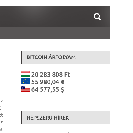
BITCOIN ÁRFOLYAM
20 283 808 Ft
55 980,04 €
64 577,55 $
ez
%-
tt
NÉPSZERŰ HÍREK
nz
nt