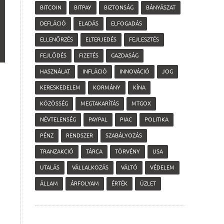
BITCOIN
BITPAY
BIZTONSÁG
BÁNYÁSZAT
DEFLÁCIÓ
ELADÁS
ELFOGADÁS
ELLENŐRZÉS
ELTERJEDÉS
FEJLESZTÉS
FEJLŐDÉS
FIZETÉS
GAZDASÁG
HASZNÁLAT
INFLÁCIÓ
INNOVÁCIÓ
JOG
KERESKEDELEM
KORMÁNY
KÍNA
KÖZÖSSÉG
MEGTAKARÍTÁS
MTGOX
NÉVTELENSÉG
PAYPAL
PIAC
POLITIKA
PÉNZ
RENDSZER
SZABÁLYOZÁS
TRANZAKCIÓ
TÁRCA
TÖRVÉNY
USA
UTALÁS
VÁLLALKOZÁS
VÁLTÓ
VÉDELEM
ÁLLAM
ÁRFOLYAM
ÉRTÉK
ÜZLET