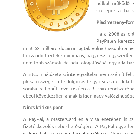
nélkül működő B
szerepre tarthat 
Piaci verseny-form
Ha a 2008-as onl
PayPalen kereszt
mint 62 milliárd dollárra rúgtak volna (hasonló a h
hozzáadott értéke minimális, nagyrészt egyszerűen c
nem több számok ide-oda tologatásánál egy adatbáz
A Bitcoin hálózata szinte egyáltalán nem számít fel 
plusz összeget a feldolgozás felgyorsítása érdekéb
sorába is. Ebből következően a Bitcoin rendszerébe
ebből következően annak is igen nagy valószínűsége
Nincs kritikus pont
A PayPal, a MasterCard és a Visa esetében is sz
fizetéskezelés sebezhetőségére. A PayPal egyetlen 
is kerülhet az online forgalmazóknak.
Nem valami