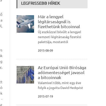
LEGFRISSEBB HÍREK
ző
Már a lengyel
 a
légitársaságnál is
l,
fizethetünk bitcoinnal
Új eszközzel bővült a lengyel
nemzeti légitársaság fizetési
palettája, mostantól
és
2015-08-09
ak
ig
y,
Az Európai Unió Bírósága
adómentességet javasol
a bitcoinnak
tt
Valamivel több, mint egy éve
ló
folyik a jogvita David Hedqvist
ek
2015-07-19
 -
az