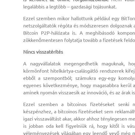
legalábbis a legtöbb – gazdasági tojásunkat.
Ezzel szemben mikor hallottunk például egy BitTor
netszolgáltatók régóta és módszeresen dolgoznak a 
Bitcoin P2P-hálózata is. A meghibásodó kompon
zökkenőmentesen folytatja tovább a fizetések feldo
Nincs visszatérítés
A nagyvállalatok megengedhetik maguknak, hog
körmönfont hitelkártya-csalásgátló rendszerek kife
ebből a szempontból; számukra egy-egy komolyab
egyenes következménye, hogy magasabbra kerül a 
aminek nyomán visszaesik az innováció, és az árak
Ezzel szemben a bitcoinos fizetéseket senki n
készpénzhez, a bitcoinos fizetéseket sem reklamálh
igazi visszaváltást akar, akkor ahhoz ténylegesen me
is jobban oda kell figyelniük rá, hogy kitől is vá
véleményezések világában egy leendő vevő még mi