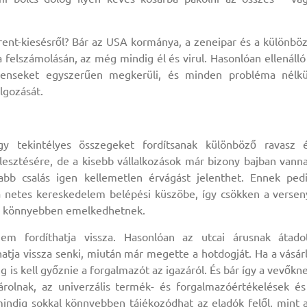
rent-kiesésről? Bár az USA kormánya, a zeneipar és a különbö
felszámolásán, az még mindig él és virul. Hasonlóan ellenálló
enseket egyszerűen megkerüli, és minden probléma nélkü
lgozását.
y tekintélyes összegeket fordítsanak különböző ravasz 
jlesztésére, de a kisebb vállalkozások már bizony bajban vann
b csalás igen kellemetlen érvágást jelenthet. Ennek ped
netes kereskedelem belépési küszöbe, így csökken a versen
 is könnyebben emelkedhetnek.
em fordíthatja vissza. Hasonlóan az utcai árusnak átado
atja vissza senki, miután már megette a hotdogját. Ha a vásár
g is kell győznie a forgalmazót az igazáról. És bár így a vevőkn
sárolnak, az univerzális termék- és forgalmazóértékelések és
ndig sokkal könnyebben tájékozódhat az eladók felől, mint 