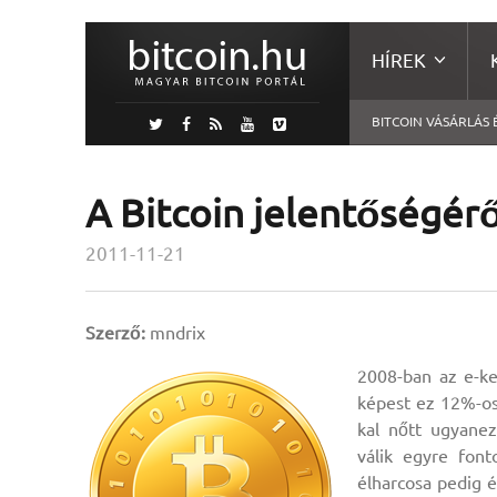
HÍREK
BITCOIN VÁSÁRLÁS 
A Bitcoin jelentőségérő
2011-11-21
Szerző:
mndrix
2008-ban az e-ke
képest ez 12%-os
kal nőtt ugyanez
válik egyre font
élharcosa pedig 