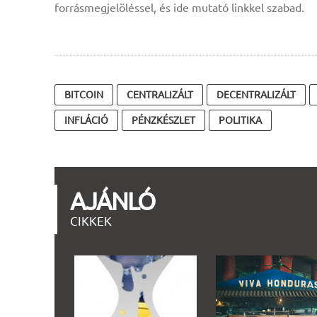
forrásmegjelöléssel, és ide mutató linkkel szabad.
BITCOIN
CENTRALIZÁLT
DECENTRALIZÁLT
INFLÁCIÓ
PÉNZKÉSZLET
POLITIKA
AJÁNLÓ
CIKKEK