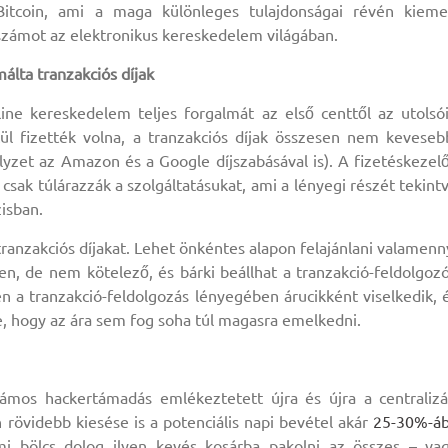
itcoin, ami a maga különleges tulajdonságai révén kieme
számot az elektronikus kereskedelem világában.
álta tranzakciós díjak
ine kereskedelem teljes forgalmát az első centtől az utolsó
ül fizették volna, a tranzakciós díjak összesen nem keveseb
elyzet az Amazon és a Google díjszabásával is). A fizetéskezel
sak túlárazzák a szolgáltatásukat, ami a lényegi részét tekint
isban.
tranzakciós díjakat. Lehet önkéntes alapon felajánlani valamenn
en, de nem kötelező, és bárki beállhat a tranzakció-feldolgoz
n a tranzakció-feldolgozás lényegében árucikként viselkedik, 
, hogy az ára sem fog soha túl magasra emelkedni.
ámos hackertámadás emlékeztetett újra és újra a centralizá
rövidebb kiesése is a potenciális napi bevétel akár
25-30%-á
 bölcs dolog ilyen kevés kosárba pakolni az összes – va