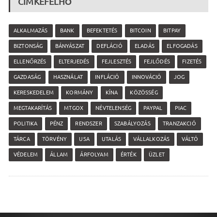
CÍMKEFELHŐ
ALKALMAZÁS
BANK
BEFEKTETÉS
BITCOIN
BITPAY
BIZTONSÁG
BÁNYÁSZAT
DEFLÁCIÓ
ELADÁS
ELFOGADÁS
ELLENŐRZÉS
ELTERJEDÉS
FEJLESZTÉS
FEJLŐDÉS
FIZETÉS
GAZDASÁG
HASZNÁLAT
INFLÁCIÓ
INNOVÁCIÓ
JOG
KERESKEDELEM
KORMÁNY
KÍNA
KÖZÖSSÉG
MEGTAKARÍTÁS
MTGOX
NÉVTELENSÉG
PAYPAL
PIAC
POLITIKA
PÉNZ
RENDSZER
SZABÁLYOZÁS
TRANZAKCIÓ
TÁRCA
TÖRVÉNY
USA
UTALÁS
VÁLLALKOZÁS
VÁLTÓ
VÉDELEM
ÁLLAM
ÁRFOLYAM
ÉRTÉK
ÜZLET