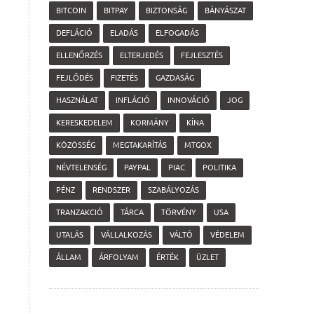
BITCOIN
BITPAY
BIZTONSÁG
BÁNYÁSZAT
DEFLÁCIÓ
ELADÁS
ELFOGADÁS
ELLENŐRZÉS
ELTERJEDÉS
FEJLESZTÉS
FEJLŐDÉS
FIZETÉS
GAZDASÁG
HASZNÁLAT
INFLÁCIÓ
INNOVÁCIÓ
JOG
KERESKEDELEM
KORMÁNY
KÍNA
KÖZÖSSÉG
MEGTAKARÍTÁS
MTGOX
NÉVTELENSÉG
PAYPAL
PIAC
POLITIKA
PÉNZ
RENDSZER
SZABÁLYOZÁS
TRANZAKCIÓ
TÁRCA
TÖRVÉNY
USA
UTALÁS
VÁLLALKOZÁS
VÁLTÓ
VÉDELEM
ÁLLAM
ÁRFOLYAM
ÉRTÉK
ÜZLET