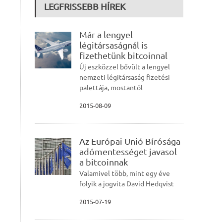
LEGFRISSEBB HÍREK
Már a lengyel
légitársaságnál is
fizethetünk bitcoinnal
Új eszközzel bővült a lengyel
nemzeti légitársaság fizetési
palettája, mostantól
2015-08-09
Az Európai Unió Bírósága
adómentességet javasol
a bitcoinnak
Valamivel több, mint egy éve
folyik a jogvita David Hedqvist
2015-07-19