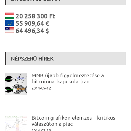
20 258 300 Ft
55 909,64 €
64 496,34 $
NÉPSZERŰ HÍREK
MNB újabb figyelmeztetése a
bitcoinnal kapcsolatban
2014-09-12
Bitcoin grafikon elemzés – kritikus
válaszúton a piac
2014-07-10