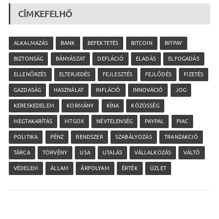
CÍMKEFELHŐ
ALKALMAZÁS
BANK
BEFEKTETÉS
BITCOIN
BITPAY
BIZTONSÁG
BÁNYÁSZAT
DEFLÁCIÓ
ELADÁS
ELFOGADÁS
ELLENŐRZÉS
ELTERJEDÉS
FEJLESZTÉS
FEJLŐDÉS
FIZETÉS
GAZDASÁG
HASZNÁLAT
INFLÁCIÓ
INNOVÁCIÓ
JOG
KERESKEDELEM
KORMÁNY
KÍNA
KÖZÖSSÉG
MEGTAKARÍTÁS
MTGOX
NÉVTELENSÉG
PAYPAL
PIAC
POLITIKA
PÉNZ
RENDSZER
SZABÁLYOZÁS
TRANZAKCIÓ
TÁRCA
TÖRVÉNY
USA
UTALÁS
VÁLLALKOZÁS
VÁLTÓ
VÉDELEM
ÁLLAM
ÁRFOLYAM
ÉRTÉK
ÜZLET