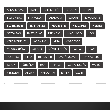
ALKALMAZÁS
BANK
BEFEKTETÉS
BITCOIN
BITPAY
BIZTONSÁG
BÁNYÁSZAT
DEFLÁCIÓ
ELADÁS
ELFOGADÁS
ELLENŐRZÉS
ELTERJEDÉS
FEJLESZTÉS
FEJLŐDÉS
FIZETÉS
GAZDASÁG
HASZNÁLAT
INFLÁCIÓ
INNOVÁCIÓ
JOG
KERESKEDELEM
KORMÁNY
KÍNA
KÖZÖSSÉG
MEGTAKARÍTÁS
MTGOX
NÉVTELENSÉG
PAYPAL
PIAC
POLITIKA
PÉNZ
RENDSZER
SZABÁLYOZÁS
TRANZAKCIÓ
TÁRCA
TÖRVÉNY
USA
UTALÁS
VÁLLALKOZÁS
VÁLTÓ
VÉDELEM
ÁLLAM
ÁRFOLYAM
ÉRTÉK
ÜZLET