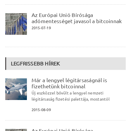
Az Európai Unió Bírósága
adómentességet javasol a bitcoinnak
2015-07-19
LEGFRISSEBB HÍREK
Már a lengyel légitársaságnál is
fizethetünk bitcoinnal
Új eszközzel bővült a lengyel nemzeti
légitársaság fizetési palettája, mostantól
2015-08-09
Az Európai Unió Bírósága