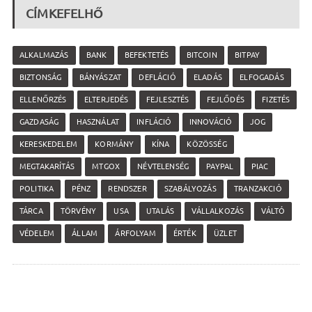
CÍMKEFELHŐ
ALKALMAZÁS
BANK
BEFEKTETÉS
BITCOIN
BITPAY
BIZTONSÁG
BÁNYÁSZAT
DEFLÁCIÓ
ELADÁS
ELFOGADÁS
ELLENŐRZÉS
ELTERJEDÉS
FEJLESZTÉS
FEJLŐDÉS
FIZETÉS
GAZDASÁG
HASZNÁLAT
INFLÁCIÓ
INNOVÁCIÓ
JOG
KERESKEDELEM
KORMÁNY
KÍNA
KÖZÖSSÉG
MEGTAKARÍTÁS
MTGOX
NÉVTELENSÉG
PAYPAL
PIAC
POLITIKA
PÉNZ
RENDSZER
SZABÁLYOZÁS
TRANZAKCIÓ
TÁRCA
TÖRVÉNY
USA
UTALÁS
VÁLLALKOZÁS
VÁLTÓ
VÉDELEM
ÁLLAM
ÁRFOLYAM
ÉRTÉK
ÜZLET