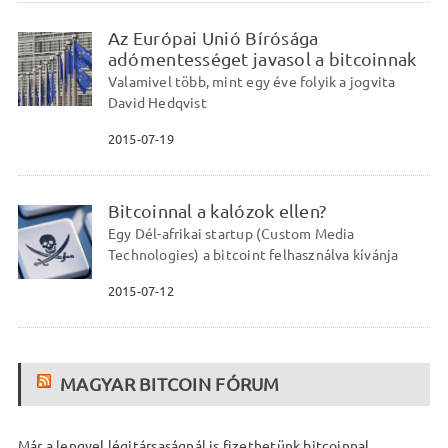
Az Európai Unió Bírósága
adómentességet javasol a bitcoinnak
Valamivel több, mint egy éve folyik a jogvita
David Hedqvist
2015-07-19
Bitcoinnal a kalózok ellen?
Egy Dél-afrikai startup (Custom Media
Technologies) a bitcoint felhasználva kívánja
2015-07-12
MAGYAR BITCOIN FÓRUM
Már a lengyel légitársaságnál is fizethetünk bitcoinnal