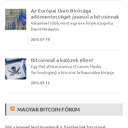
Az Európai Unió Bírósága
adómentességet javasol a bitcoinnak
Valamivel több, mint egy éve folyik a jogvita
David Hedqvist
2015-07-19
Bitcoinnal a kalózok ellen?
Egy Dél-afrikai startup (Custom Media
Technologies) a bitcoint felhasználva kívánja
2015-07-12
MAGYAR BITCOIN FÓRUM
Már a lengyel légitársaságnál is fizethetünk bitcoinnal