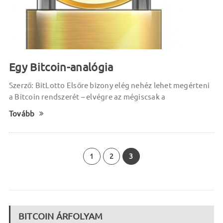
Egy Bitcoin-analógia
Szerző: BitLotto Elsőre bizony elég nehéz lehet megérteni
a Bitcoin rendszerét – elvégre az mégiscsak a
Tovább
1
2
3
BITCOIN ÁRFOLYAM