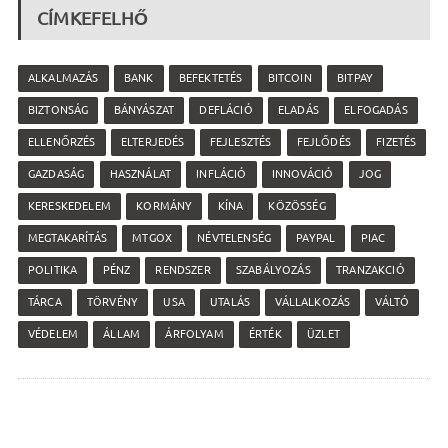
CÍMKEFELHŐ
ALKALMAZÁS
BANK
BEFEKTETÉS
BITCOIN
BITPAY
BIZTONSÁG
BÁNYÁSZAT
DEFLÁCIÓ
ELADÁS
ELFOGADÁS
ELLENŐRZÉS
ELTERJEDÉS
FEJLESZTÉS
FEJLŐDÉS
FIZETÉS
GAZDASÁG
HASZNÁLAT
INFLÁCIÓ
INNOVÁCIÓ
JOG
KERESKEDELEM
KORMÁNY
KÍNA
KÖZÖSSÉG
MEGTAKARÍTÁS
MTGOX
NÉVTELENSÉG
PAYPAL
PIAC
POLITIKA
PÉNZ
RENDSZER
SZABÁLYOZÁS
TRANZAKCIÓ
TÁRCA
TÖRVÉNY
USA
UTALÁS
VÁLLALKOZÁS
VÁLTÓ
VÉDELEM
ÁLLAM
ÁRFOLYAM
ÉRTÉK
ÜZLET