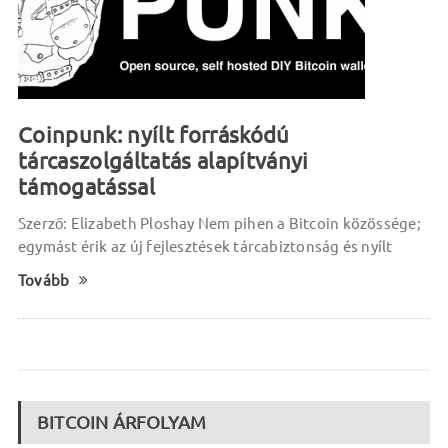
Coinpunk: nyílt forráskódú
tárcaszolgáltatás alapítványi
támogatással
Szerző: Elizabeth Ploshay Nem pihen a Bitcoin közössége;
egymást érik az új fejlesztések tárcabiztonság és nyílt
Tovább
BITCOIN ÁRFOLYAM