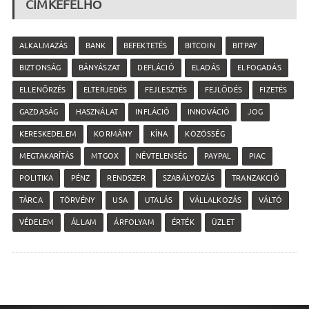
CÍMKEFELHŐ
ALKALMAZÁS
BANK
BEFEKTETÉS
BITCOIN
BITPAY
BIZTONSÁG
BÁNYÁSZAT
DEFLÁCIÓ
ELADÁS
ELFOGADÁS
ELLENŐRZÉS
ELTERJEDÉS
FEJLESZTÉS
FEJLŐDÉS
FIZETÉS
GAZDASÁG
HASZNÁLAT
INFLÁCIÓ
INNOVÁCIÓ
JOG
KERESKEDELEM
KORMÁNY
KÍNA
KÖZÖSSÉG
MEGTAKARÍTÁS
MTGOX
NÉVTELENSÉG
PAYPAL
PIAC
POLITIKA
PÉNZ
RENDSZER
SZABÁLYOZÁS
TRANZAKCIÓ
TÁRCA
TÖRVÉNY
USA
UTALÁS
VÁLLALKOZÁS
VÁLTÓ
VÉDELEM
ÁLLAM
ÁRFOLYAM
ÉRTÉK
ÜZLET