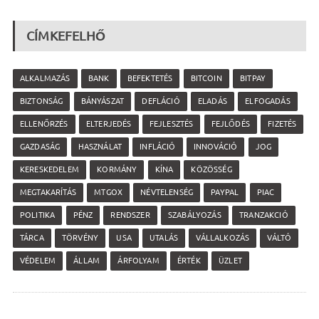
CÍMKEFELHŐ
ALKALMAZÁS
BANK
BEFEKTETÉS
BITCOIN
BITPAY
BIZTONSÁG
BÁNYÁSZAT
DEFLÁCIÓ
ELADÁS
ELFOGADÁS
ELLENŐRZÉS
ELTERJEDÉS
FEJLESZTÉS
FEJLŐDÉS
FIZETÉS
GAZDASÁG
HASZNÁLAT
INFLÁCIÓ
INNOVÁCIÓ
JOG
KERESKEDELEM
KORMÁNY
KÍNA
KÖZÖSSÉG
MEGTAKARÍTÁS
MTGOX
NÉVTELENSÉG
PAYPAL
PIAC
POLITIKA
PÉNZ
RENDSZER
SZABÁLYOZÁS
TRANZAKCIÓ
TÁRCA
TÖRVÉNY
USA
UTALÁS
VÁLLALKOZÁS
VÁLTÓ
VÉDELEM
ÁLLAM
ÁRFOLYAM
ÉRTÉK
ÜZLET