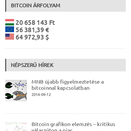
BITCOIN ÁRFOLYAM
20 658 143 Ft
56 381,39 €
64 972,93 $
NÉPSZERŰ HÍREK
MNB újabb figyelmeztetése a
bitcoinnal kapcsolatban
2014-09-12
Bitcoin grafikon elemzés – kritikus
válaszúton a piac