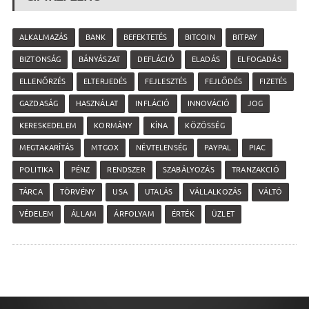
ALKALMAZÁS
BANK
BEFEKTETÉS
BITCOIN
BITPAY
BIZTONSÁG
BÁNYÁSZAT
DEFLÁCIÓ
ELADÁS
ELFOGADÁS
ELLENŐRZÉS
ELTERJEDÉS
FEJLESZTÉS
FEJLŐDÉS
FIZETÉS
GAZDASÁG
HASZNÁLAT
INFLÁCIÓ
INNOVÁCIÓ
JOG
KERESKEDELEM
KORMÁNY
KÍNA
KÖZÖSSÉG
MEGTAKARÍTÁS
MTGOX
NÉVTELENSÉG
PAYPAL
PIAC
POLITIKA
PÉNZ
RENDSZER
SZABÁLYOZÁS
TRANZAKCIÓ
TÁRCA
TÖRVÉNY
USA
UTALÁS
VÁLLALKOZÁS
VÁLTÓ
VÉDELEM
ÁLLAM
ÁRFOLYAM
ÉRTÉK
ÜZLET