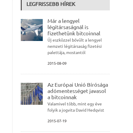
LEGFRISSEBB HÍREK
Már a lengyel
légitársaságnál is
fizethetünk bitcoinnal
Új eszközzel bővült a lengyel
nemzeti légitársaság fizetési
palettája, mostantól
2015-08-09
Az Európai Unió Bírósága
adómentességet javasol
a bitcoinnak
Valamivel több, mint egy éve
folyik a jogvita David Hedqvist
2015-07-19