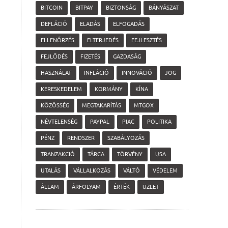
BITCOIN
BITPAY
BIZTONSÁG
BÁNYÁSZAT
DEFLÁCIÓ
ELADÁS
ELFOGADÁS
ELLENŐRZÉS
ELTERJEDÉS
FEJLESZTÉS
FEJLŐDÉS
FIZETÉS
GAZDASÁG
HASZNÁLAT
INFLÁCIÓ
INNOVÁCIÓ
JOG
KERESKEDELEM
KORMÁNY
KÍNA
KÖZÖSSÉG
MEGTAKARÍTÁS
MTGOX
NÉVTELENSÉG
PAYPAL
PIAC
POLITIKA
PÉNZ
RENDSZER
SZABÁLYOZÁS
TRANZAKCIÓ
TÁRCA
TÖRVÉNY
USA
UTALÁS
VÁLLALKOZÁS
VÁLTÓ
VÉDELEM
ÁLLAM
ÁRFOLYAM
ÉRTÉK
ÜZLET